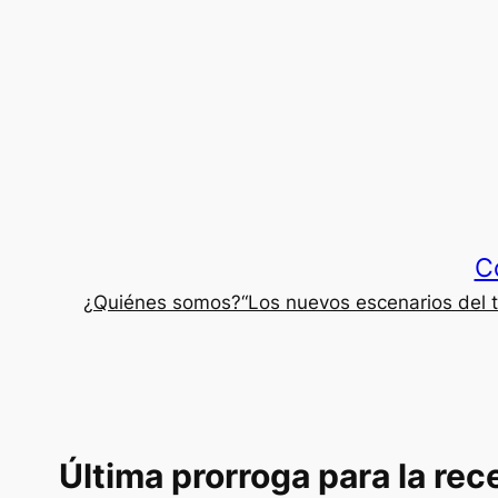
Saltar
al
contenido
C
¿Quiénes somos?
“Los nuevos escenarios del 
Última prorroga para la re