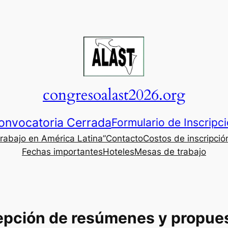
congresoalast2026.org
onvocatoria Cerrada
Formulario de Inscripc
trabajo en América Latina”
Contacto
Costos de inscripció
Fechas importantes
Hoteles
Mesas de trabajo
cepción de resúmenes y propue